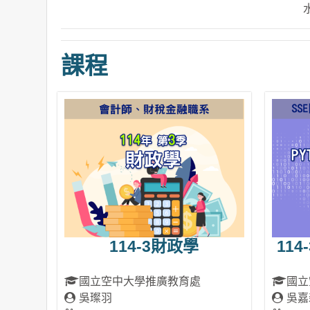
課程
114-3財政學
114
國立空中大學推廣教育處
國立
吳璨羽
吳嘉