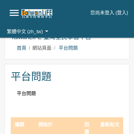
您尚未登入 (
登入
)
跳到主要內容
繁體中文 ‎(zh_tw)‎
TaiwanLIFE 臺灣全民學習平台
首頁
網站頁面
平台問題
平台問題
平台問題
議題
開始於
回
最新貼文
應