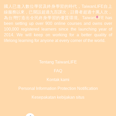
國人已進入數位學習及終身學習的時代，TaiwanLIFE自上
線服務以來，已開設超過九百課次，註冊者超過十萬人次，
為台灣打造出全民終身學習的優質環境。TaiwanLIFE has
been setting up over 900 online courses and owns over
100,000 registered learners since the launching year of
2014. We will keep on working for a better quality of
lifelong learning for anyone at every corner of the world.
Tentang TaiwanLIFE
FAQ
Kontak kami
Personal Information Protection Notification
Kesepakatan kebijakan situs