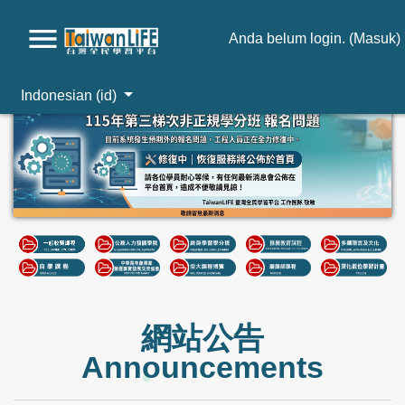
Anda belum login. (
Masuk
)
Loncat ke konten utama
Indonesian ‎(id)‎
網站公告
Announcements