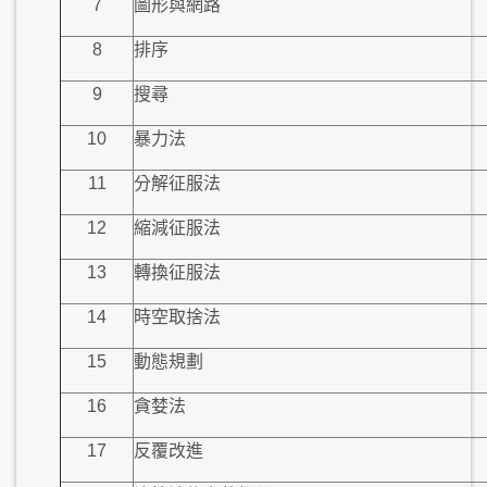
7
圖形與網路
8
排序
9
搜尋
10
暴力法
11
分解征服法
12
縮減征服法
13
轉換征服法
14
時空取捨法
15
動態規劃
16
貪婪法
17
反覆改進