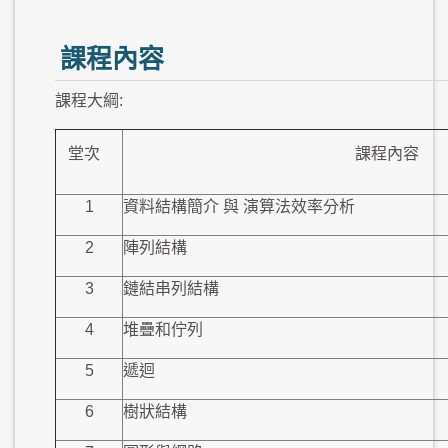
課程內容
課程大綱:
堂次
課程內容
1
資料結構簡介 與 演算法效率分析
2
陣列結構
3
鏈結串列結構
4
堆疊和佇列
5
遞迴
6
樹狀結構