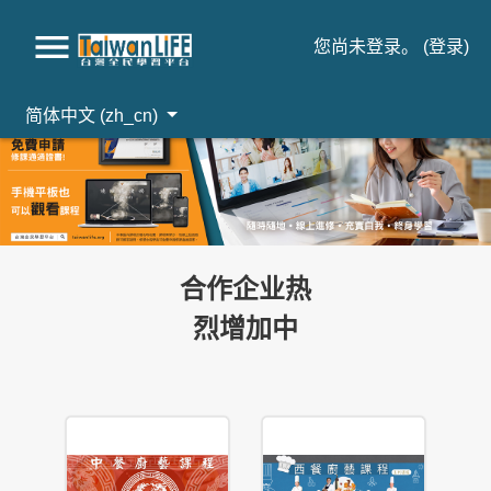
您尚未登录。 (
登录
)
简体中文 ‎(zh_cn)‎
跳到主要内容
合作企业热
烈增加中